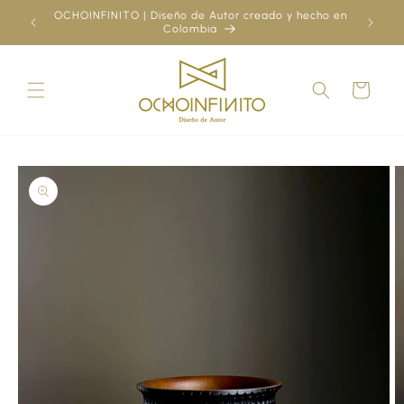
Skip to
OCHOINFINITO | Diseño de Autor creado y hecho en
¿Ya
content
Colombia
Cart
Skip to
product
information